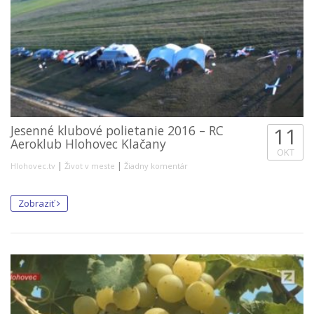
Jesenné klubové polietanie 2016 – RC
11
Aeroklub Hlohovec Klačany
OKT
|
|
Hlohovec.tv
Život v meste
Žiadny komentár
Zobraziť