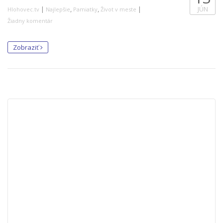
|
,
,
|
JÚN
Hlohovec.tv
Najlepšie
Pamiatky
Život v meste
Žiadny komentár
Zobraziť