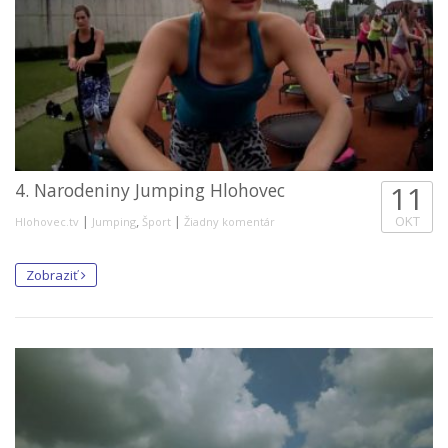
4. Narodeniny Jumping Hlohovec
11
|
,
|
OKT
Hlohovec.tv
Jumping
Šport
Žiadny komentár
Zobraziť