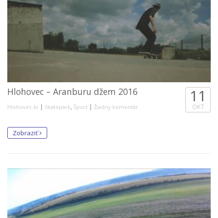
Hlohovec – Aranburu džem 2016
11
|
,
|
OKT
Hlohovec.tv
Skatepark
Šport
Žiadny komentár
Zobraziť