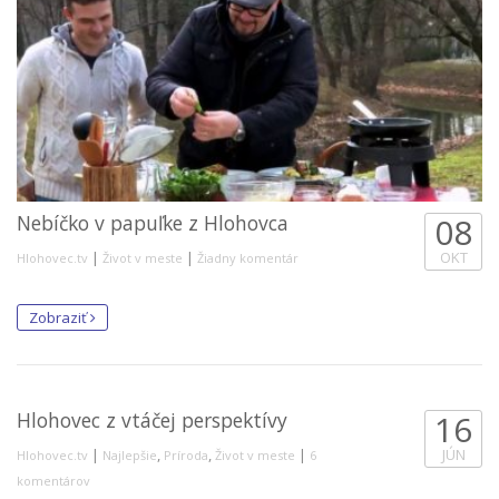
Nebíčko v papuľke z Hlohovca
08
|
|
OKT
Hlohovec.tv
Život v meste
Žiadny komentár
Zobraziť
Hlohovec z vtáčej perspektívy
16
|
,
,
|
JÚN
Hlohovec.tv
Najlepšie
Príroda
Život v meste
6
komentárov