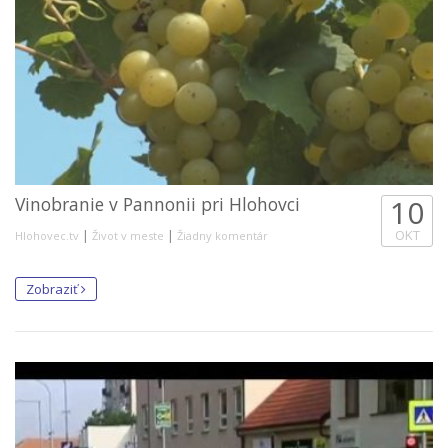
Vinobranie v Pannonii pri Hlohovci
10
|
|
OKT
Hlohovec.tv
Život v meste
Žiadny komentár
Zobraziť