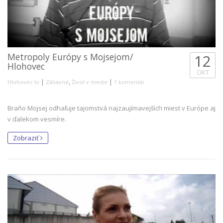
Metropoly Európy s Mojsejom/
12
Hlohovec
OKT
|
,
|
Hlohovec.tv
Zábavné
Život v meste
1 komentár
Braňo Mojsej odhaľuje tajomstvá najzaujímavejších miest v Európe aj
v ďalekom vesmíre.
Zobraziť