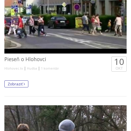
Pieseň o Hlohovci
10
|
|
OKT
Hlohovec.tv
Hudba
1 komentár
Zobraziť