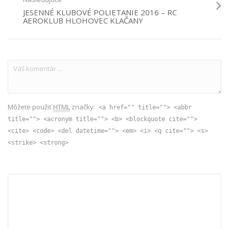
JESENNÉ KLUBOVÉ POLIETANIE 2016 – RC
AEROKLUB HLOHOVEC KLAČANY
Môžete použiť
HTML
značky:
<a href="" title=""> <abbr
title=""> <acronym title=""> <b> <blockquote cite="">
<cite> <code> <del datetime=""> <em> <i> <q cite=""> <s>
<strike> <strong>