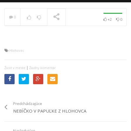
0
+2
0
PRÁVE SA PREHRÁVA
Hlohovec
|
Život v meste
Žiadny komentár
Predchádzajúce
NEBÍČKO V PAPUĽKE Z HLOHOVCA
Nasledujúce