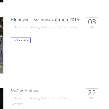
Hlohovec – Snehová záhrada 2015
03
|
,
|
JAN
Hlohovec.tv
Príroda
Život v meste
2 komentáre
Zobraziť
Nočný Hlohovec
22
|
,
|
OKT
Hlohovec.tv
Príroda
Život v meste
Žiadny
komentár