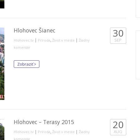
Hlohovec Šianec
30
|
,
|
SEP
Hlohovec.tv
Príroda
Život v meste
Žiadny
komentár
Zobraziť
Hlohovec – Terasy 2015
20
|
,
|
AUG
Hlohovec.tv
Príroda
Život v meste
Žiadny
komentár