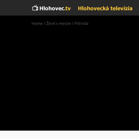
Home
\
Život v meste
\
Príroda