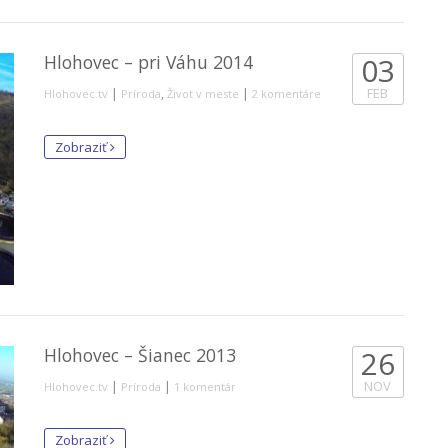
Hlohovec – pri Váhu 2014
03
|
,
|
FEB
Hlohovec.tv
Príroda
Život v meste
2 komentáre
Zobraziť
Hlohovec – Šianec 2013
26
|
|
NOV
Hlohovec.tv
Príroda
1 komentár
Zobraziť