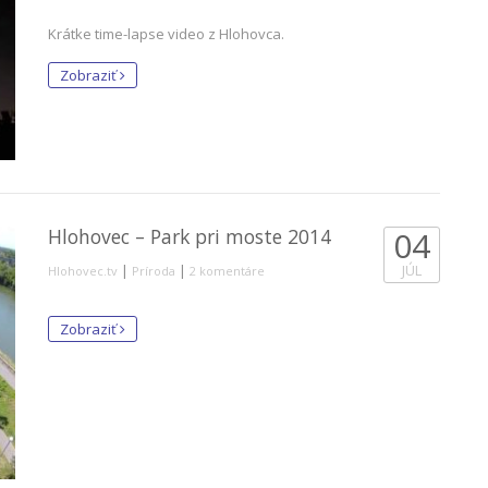
Krátke time-lapse video z Hlohovca.
Zobraziť
Hlohovec – Park pri moste 2014
04
|
|
JÚL
Hlohovec.tv
Príroda
2 komentáre
Zobraziť