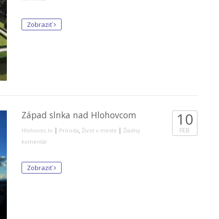
Zobraziť
Západ slnka nad Hlohovcom
10
|
,
|
FEB
Hlohovec.tv
Príroda
Život v meste
Žiadny
komentár
Zobraziť