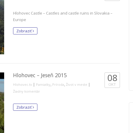
Hlohovec Castle – Castles and castle ruins in Slovakia –
Europe
Zobraziť
Hlohovec – Jeseň 2015
08
|
,
,
|
OKT
Hlohovec.tv
Pamiatky
Príroda
Život v meste
Žiadny komentár
Zobraziť