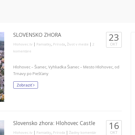
SLOVENSKO ZHORA
23
|
,
,
|
OKT
Hlohovec.tv
Pamiatky
Príroda
Život v meste
2
komentáre
Hlohovec – Šianec, Vyhliadka Šianec – Mesto Hlohovec, od
Trnavy po Piešťany
Zobraziť
Slovensko zhora: Hlohovec Castle
16
|
,
|
OKT
Hlohovec.tv
Pamiatky
Príroda
Žiadny komentár