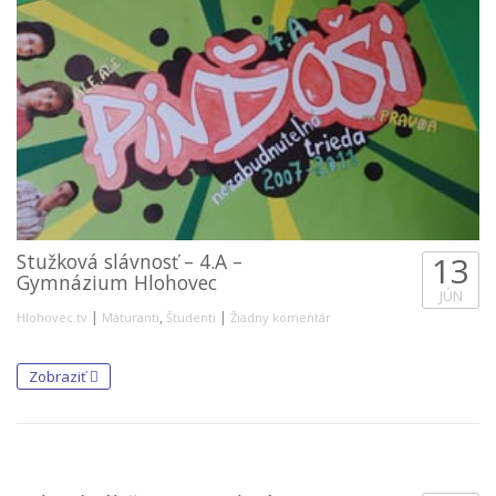
Stužková slávnosť – 4.A –
13
Gymnázium Hlohovec
JÚN
|
,
|
Hlohovec.tv
Maturanti
Študenti
Žiadny komentár
Zobraziť