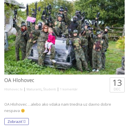
OA Hlohovec
13
|
,
|
DEC
Hlohovec.tv
Maturanti
Študenti
1 komentár
OA Hlohovec …alebo ako vdaka nam triedna uz davno dobre
nespava
Zobraziť