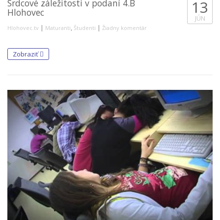
Srdcové záležitosti v podaní 4.B
13
Hlohovec
JÚN
|
,
|
Hlohovec.tv
Maturanti
Študenti
Žiadny komentár
Zobraziť