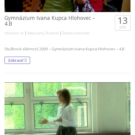
Gymnázium Ivana Kupca Hlohovec –
13
4.B
JÚN
|
,
|
Hlohovec.tv
Maturanti
Študenti
Žiadny komentár
Stužková slávnosť 2009 – Gymnázium Ivana Kupca Hlohovec – 4.B
Zobraziť