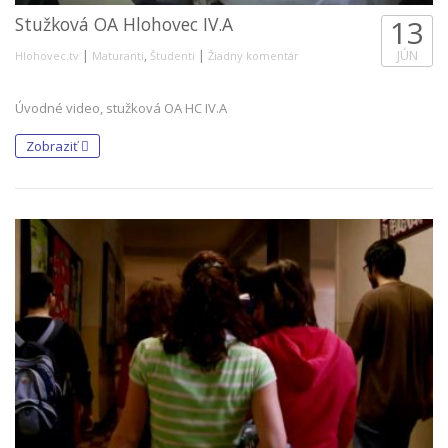
Stužková OA Hlohovec IV.A
13
|
,
|
JÚN
Hlohovec.tv
Maturanti
Študenti
Žiadny komentár
Úvodné video, stužková OA HC IV.A
Zobraziť