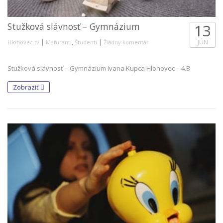
Stužková slávnosť – Gymnázium
13
|
,
|
JÚN
Hlohovec.tv
Maturanti
Študenti
Žiadny komentár
Stužková slávnosť – Gymnázium Ivana Kupca Hlohovec – 4.B
Zobraziť