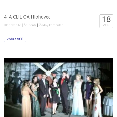
4. A CLIL OA Hlohovec
18
|
|
APR
Hlohovec.tv
Študenti
Žiadny komentár
Zobraziť