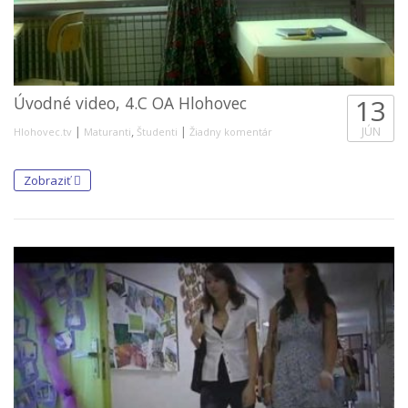
Úvodné video, 4.C OA Hlohovec
13
|
,
|
JÚN
Hlohovec.tv
Maturanti
Študenti
Žiadny komentár
Zobraziť