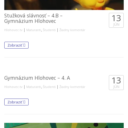
Stužková slávnosť – 4.B –
13
Gymnázium Hlohovec
JÚN
|
,
|
Hlohovec.tv
Maturanti
Študenti
Žiadny komentár
Zobraziť
Gymnázium Hlohovec – 4. A
13
|
,
|
JÚN
Hlohovec.tv
Maturanti
Študenti
Žiadny komentár
Zobraziť