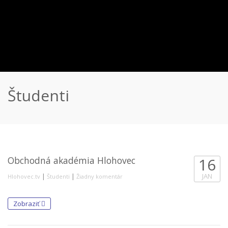
Študenti
Obchodná akadémia Hlohovec
16
|
|
JAN
Hlohovec.tv
Študenti
Žiadny komentár
Zobraziť