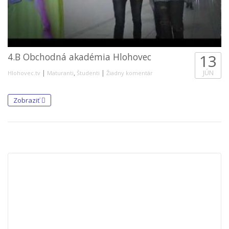
4.B Obchodná akadémia Hlohovec
13
|
,
|
JÚN
Hlohovec.tv
Maturanti
Študenti
Žiadny komentár
Zobraziť