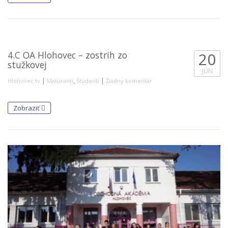
4.C OA Hlohovec – zostrih zo
20
stužkovej
JÚN
|
,
|
Hlohovec.tv
Maturanti
Študenti
Žiadny komentár
Zobraziť