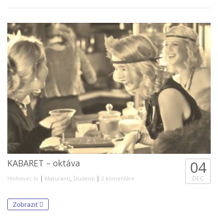
KABARET – oktáva
04
|
,
|
DEC
Hlohovec.tv
Maturanti
Študenti
2 komentáre
Zobraziť