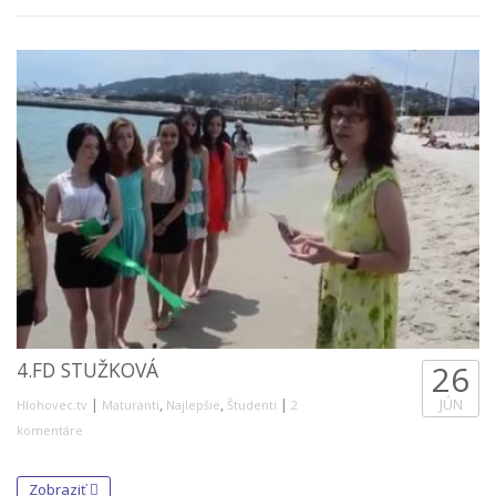
4.FD STUŽKOVÁ
26
|
,
,
|
JÚN
Hlohovec.tv
Maturanti
Najlepšie
Študenti
2
komentáre
Zobraziť