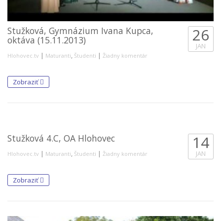
Stužková, Gymnázium Ivana Kupca,
26
oktáva (15.11.2013)
JAN
|
,
|
Hlohovec.tv
Maturanti
Študenti
Žiadny komentár
Zobraziť
Stužková 4.C, OA Hlohovec
14
|
,
|
JAN
Hlohovec.tv
Maturanti
Študenti
Žiadny komentár
Zobraziť