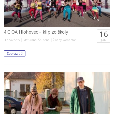
4.C OA Hlohovec – klip zo školy
16
|
,
|
JÚN
Hlohovec.tv
Maturanti
Študenti
Žiadny komentár
Zobraziť