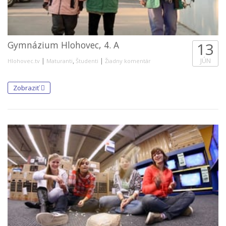
Gymnázium Hlohovec, 4. A
13
|
,
|
JÚN
Hlohovec.tv
Maturanti
Študenti
Žiadny komentár
Zobraziť