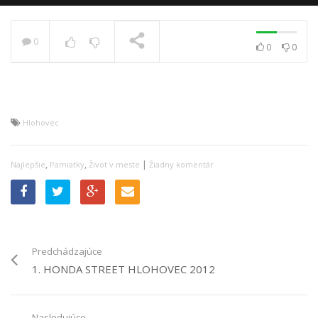
0
0
0
PRÁVE SA PREHRÁVA
Hlohovec
,
,
|
Najlepšie
Pamiatky
Život v meste
Žiadny komentár
Predchádzajúce
1. HONDA STREET HLOHOVEC 2012
Nasledujúce