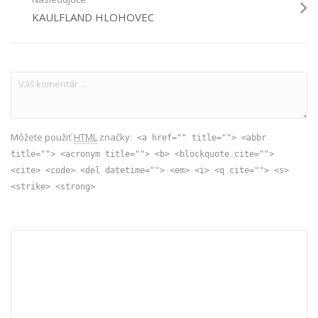
KAULFLAND HLOHOVEC
Môžete použiť
HTML
značky:
<a href="" title=""> <abbr
title=""> <acronym title=""> <b> <blockquote cite="">
<cite> <code> <del datetime=""> <em> <i> <q cite=""> <s>
<strike> <strong>