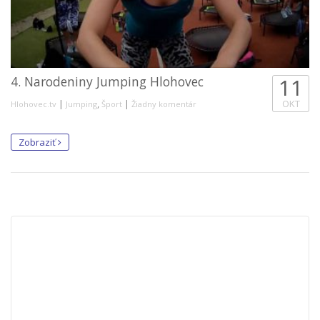
4. Narodeniny Jumping Hlohovec
11
|
,
|
OKT
Hlohovec.tv
Jumping
Šport
Žiadny komentár
Zobraziť