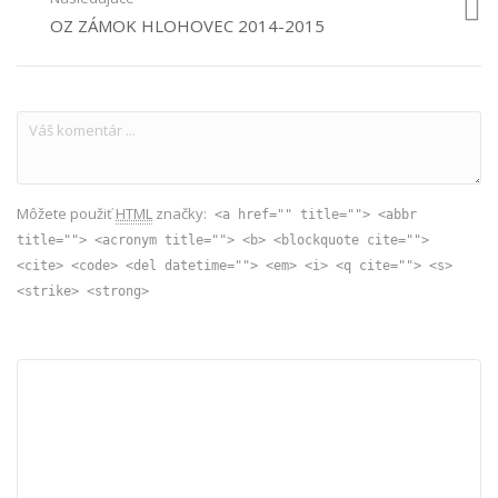
OZ ZÁMOK HLOHOVEC 2014-2015
Môžete použiť
HTML
značky:
<a href="" title=""> <abbr
title=""> <acronym title=""> <b> <blockquote cite="">
<cite> <code> <del datetime=""> <em> <i> <q cite=""> <s>
<strike> <strong>