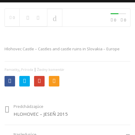
PRÁVE SA PREHRÁVA
0
0
0
Hlohovec Castle – Castles and castle ruins in Slovakia – Europe
,
|
Pamiatky
Príroda
Žiadny komentár
Predchádzajúce
HLOHOVEC – JESEŇ 2015
Nasledujúce