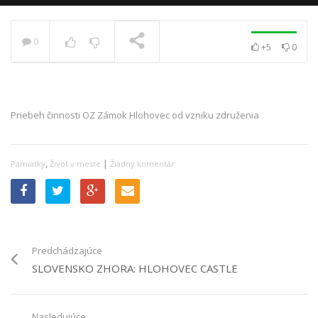
0
+5
0
PRÁVE SA PREHRÁVA
Priebeh činnosti OZ Zámok Hlohovec od vzniku združenia
,
|
Pamiatky
Život v meste
Žiadny komentár
Predchádzajúce
SLOVENSKO ZHORA: HLOHOVEC CASTLE
Nasledujúce