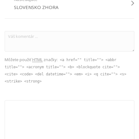
SLOVENSKO ZHORA
Môžete použiť
HTML
značky:
<a href="" title=""> <abbr
title=""> <acronym title=""> <b> <blockquote cite="">
<cite> <code> <del datetime=""> <em> <i> <q cite=""> <s>
<strike> <strong>