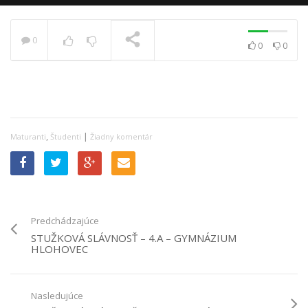
0
0
0
PRÁVE SA PREHRÁVA
,
|
Maturanti
Študenti
Žiadny komentár
Predchádzajúce
STUŽKOVÁ SLÁVNOSŤ – 4.A – GYMNÁZIUM
HLOHOVEC
Nasledujúce