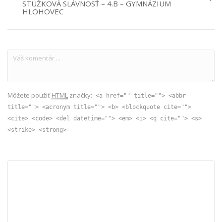
STUŽKOVÁ SLÁVNOSŤ – 4.B – GYMNÁZIUM
HLOHOVEC
Môžete použiť
HTML
značky:
<a href="" title=""> <abbr
title=""> <acronym title=""> <b> <blockquote cite="">
<cite> <code> <del datetime=""> <em> <i> <q cite=""> <s>
<strike> <strong>