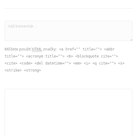
Môžete použiť
HTML
značky:
<a href="" title=""> <abbr
title=""> <acronym title=""> <b> <blockquote cite="">
<cite> <code> <del datetime=""> <em> <i> <q cite=""> <s>
<strike> <strong>