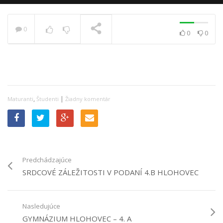
0
0
0
PRÁVE SA PREHRÁVA
,
|
Maturanti
Študenti
Žiadny komentár
Predchádzajúce
SRDCOVÉ ZÁLEŽITOSTI V PODANÍ 4.B HLOHOVEC
Nasledujúce
GYMNÁZIUM HLOHOVEC – 4. A