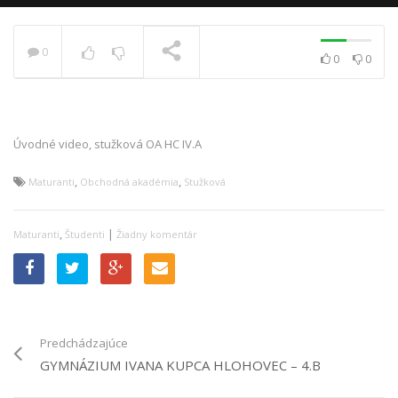
0
0
0
PRÁVE SA PREHRÁVA
Úvodné video, stužková OA HC IV.A
,
,
Maturanti
Obchodná akadémia
Stužková
,
|
Maturanti
Študenti
Žiadny komentár
Predchádzajúce
GYMNÁZIUM IVANA KUPCA HLOHOVEC – 4.B