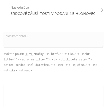
Nasledujúce
SRDCOVÉ ZÁLEŽITOSTI V PODANÍ 4.B HLOHOVEC
Môžete použiť
HTML
značky:
<a href="" title=""> <abbr
title=""> <acronym title=""> <b> <blockquote cite="">
<cite> <code> <del datetime=""> <em> <i> <q cite=""> <s>
<strike> <strong>