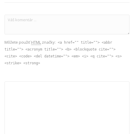
Môžete použiť
HTML
značky:
<a href="" title=""> <abbr
title=""> <acronym title=""> <b> <blockquote cite="">
<cite> <code> <del datetime=""> <em> <i> <q cite=""> <s>
<strike> <strong>