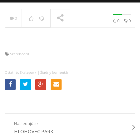
0
0
0
PRÁVE SA PREHRÁVA
Skateboard
,
|
Ostatné
Skatepark
Žiadny komentár
Nasledujúce
HLOHOVEC PARK