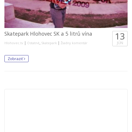
Skatepark Hlohovec SK a 5 litrů vína
13
|
,
|
JÚN
Hlohovec.tv
Ostatné
Skatepark
Žiadny komentár
Zobraziť