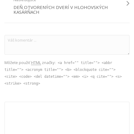
DEŇ OTVORENÝCH DVERÍ V HLOHOVSKÝCH
KASÁRŇACH
Môžete použiť
HTML
značky:
<a href="" title=""> <abbr
title=""> <acronym title=""> <b> <blockquote cite="">
<cite> <code> <del datetime=""> <em> <i> <q cite=""> <s>
<strike> <strong>