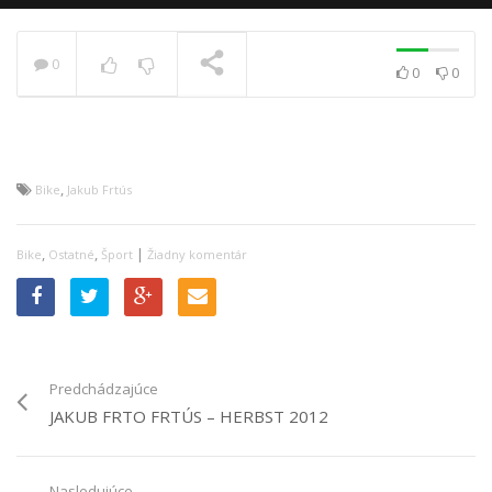
0
0
0
PRÁVE SA PREHRÁVA
,
Bike
Jakub Frtús
,
,
|
Bike
Ostatné
Šport
Žiadny komentár
Predchádzajúce
JAKUB FRTO FRTÚS – HERBST 2012
Nasledujúce