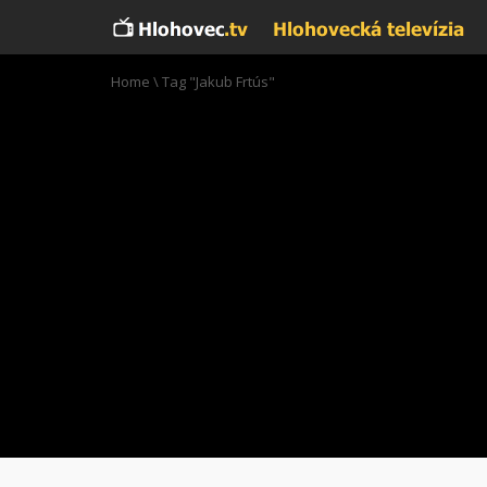
Home
\
Tag "Jakub Frtús"