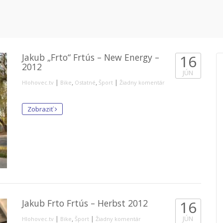
Jakub „Frto“ Frtús – New Energy –
16
2012
JÚN
|
,
,
|
Hlohovec.tv
Bike
Ostatné
Šport
Žiadny komentár
Zobraziť
Jakub Frto Frtús – Herbst 2012
16
|
,
|
JÚN
Hlohovec.tv
Bike
Šport
Žiadny komentár