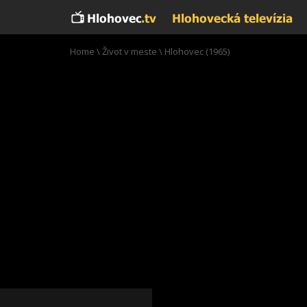
Home
\
Život v meste
\
Hlohovec (1965)