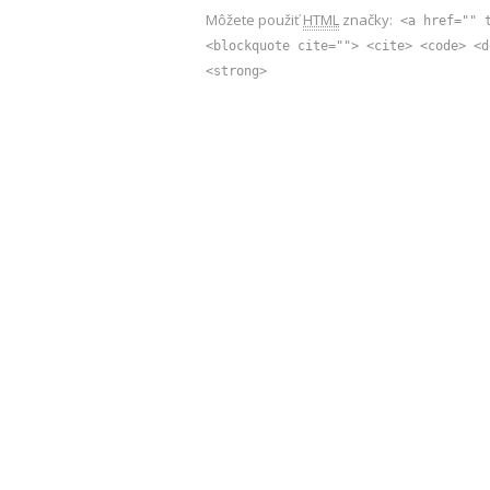
Môžete použiť
HTML
značky:
<a href="" 
<blockquote cite=""> <cite> <code> <d
<strong>