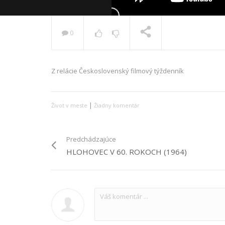
0
Z relácie Československý filmový týždenník
PRÁVE SA PREHRÁVA
|
Život v meste
Žiadny komentár
Predchádzajúce
HLOHOVEC V 60. ROKOCH (1964)