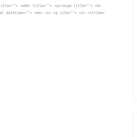
title=""> <abbr title=""> <acronym title=""> <b>
el datetime=""> <em> <i> <q cite=""> <s> <strike>