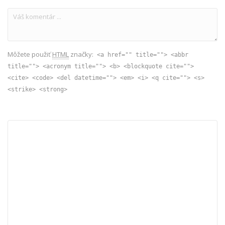
Môžete použiť
HTML
značky:
<a href="" title=""> <abbr
title=""> <acronym title=""> <b> <blockquote cite="">
<cite> <code> <del datetime=""> <em> <i> <q cite=""> <s>
<strike> <strong>