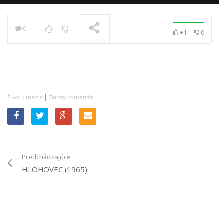
0
+1
0
PRÁVE SA PREHRÁVA
|
Život v meste
Žiadny komentár
Predchádzajúce
HLOHOVEC (1965)