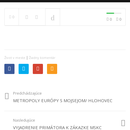
0
PRÁVE SA PREHRÁVA
0
0
|
Život v meste
Žiadny komentár
Predchádzajúce
METROPOLY EURÓPY S MOJSEJOM/ HLOHOVEC
Nasledujúce
VYJADRENIE PRIMÁTORA K ZÁKAZKE MSKC