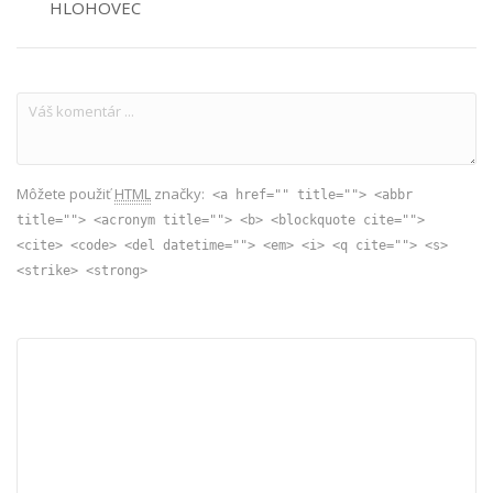
HLOHOVEC
Môžete použiť
HTML
značky:
<a href="" title=""> <abbr
title=""> <acronym title=""> <b> <blockquote cite="">
<cite> <code> <del datetime=""> <em> <i> <q cite=""> <s>
<strike> <strong>