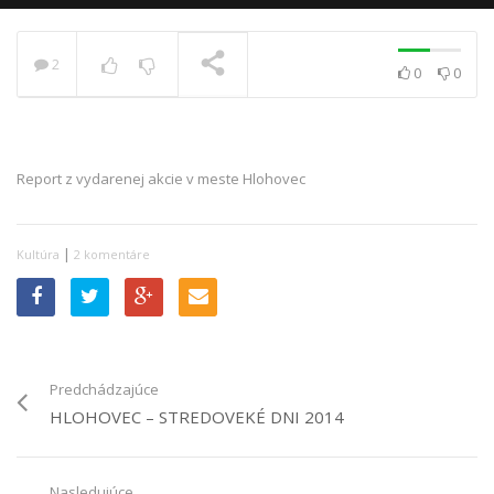
2
0
0
PRÁVE SA PREHRÁVA
Report z vydarenej akcie v meste Hlohovec
|
Kultúra
2 komentáre
Predchádzajúce
HLOHOVEC – STREDOVEKÉ DNI 2014
Nasledujúce