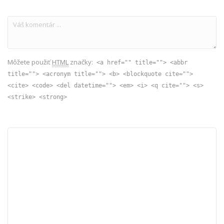
Môžete použiť
HTML
značky:
<a href="" title=""> <abbr
title=""> <acronym title=""> <b> <blockquote cite="">
<cite> <code> <del datetime=""> <em> <i> <q cite=""> <s>
<strike> <strong>