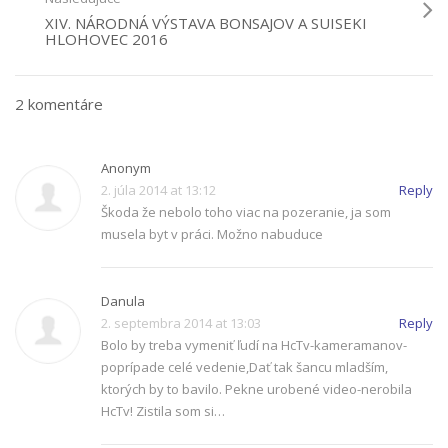
XIV. NÁRODNÁ VÝSTAVA BONSAJOV A SUISEKI
HLOHOVEC 2016
2 komentáre
Anonym
2. júla 2014 at 13:12
Reply
Škoda že nebolo toho viac na pozeranie, ja som
musela byt v práci. Možno nabuduce
Danula
2. septembra 2014 at 13:03
Reply
Bolo by treba vymeniť ľudí na HcTv-kameramanov-
poprípade celé vedenie,Dať tak šancu mladším,
ktorých by to bavilo. Pekne urobené video-nerobila
HcTv! Zistila som si…