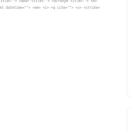
title=""> <abbr title=""> <acronym title=""> <b>
el datetime=""> <em> <i> <q cite=""> <s> <strike>