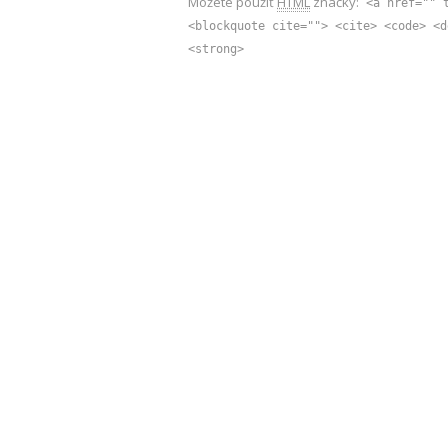
Môžete použiť
HTML
značky:
<a href="" 
<blockquote cite=""> <cite> <code> <d
<strong>