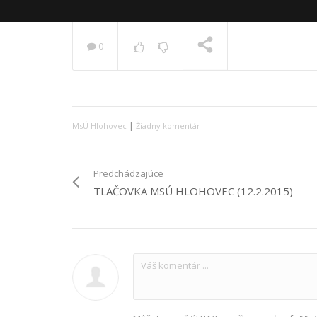
0
PRÁVE SA PREHRÁVA
|
MsÚ Hlohovec
Žiadny komentár
Predchádzajúce
TLAČOVKA MSÚ HLOHOVEC (12.2.2015)