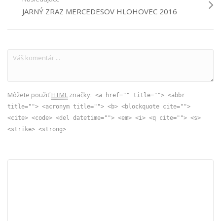
JARNÝ ZRAZ MERCEDESOV HLOHOVEC 2016
Môžete použiť
HTML
značky:
<a href="" title=""> <abbr
title=""> <acronym title=""> <b> <blockquote cite="">
<cite> <code> <del datetime=""> <em> <i> <q cite=""> <s>
<strike> <strong>