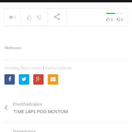
0
0
0
PRÁVE SA PREHRÁVA
Hlohovec
,
|
Pamiatky
Život v meste
Žiadny komentár
Predchádzajúce
TIME LAPS POD MOSTOM
Nasledujúce