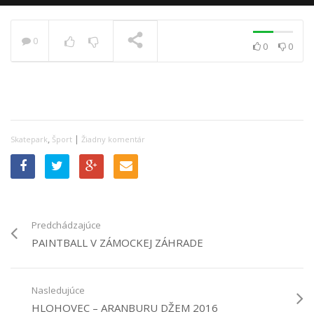
0
0
0
PRÁVE SA PREHRÁVA
,
|
Skatepark
Šport
Žiadny komentár
Predchádzajúce
PAINTBALL V ZÁMOCKEJ ZÁHRADE
Nasledujúce
HLOHOVEC – ARANBURU DŽEM 2016