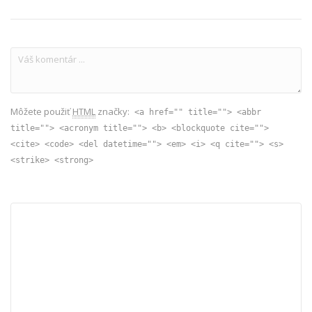
Môžete použiť
HTML
značky:
<a href="" title=""> <abbr
title=""> <acronym title=""> <b> <blockquote cite="">
<cite> <code> <del datetime=""> <em> <i> <q cite=""> <s>
<strike> <strong>