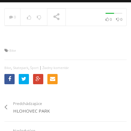
0
0
0
PRÁVE SA PREHRÁVA
Bike
,
,
|
Bike
Skatepark
Šport
Žiadny komentár
Predchádzajúce
HLOHOVEC PARK
Nasledujúce