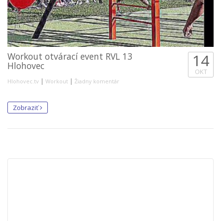
Workout otvárací event RVL 13
14
Hlohovec
OKT
|
|
Hlohovec.tv
Workout
Žiadny komentár
Zobraziť