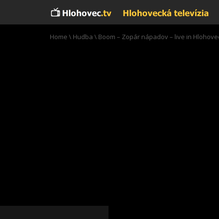
Home
\
Hudba
\
Boom – Zopár nápadov – live in Hlohovec