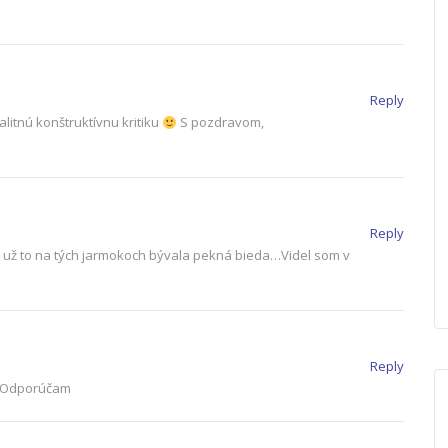
Reply
itnú konštruktívnu kritiku
S pozdravom,
Reply
 už to na tých jarmokoch bývala pekná bieda…Videl som v
Reply
Odporúčam