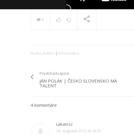
4
PRÁVE SA PREHRÁVA
,
|
Hudba
Kultúra
4 komentáre
Predchádzajúce
JÁN POLÁK | ČESKO SLOVENSKO MÁ
TALENT
4 komentáre
Lakatosz
24. augusta 2013 at 10:33