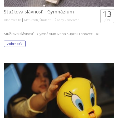
Stužková slávnosť – Gymnázium
13
|
,
|
JÚN
Hlohovec.tv
Maturanti
Študenti
Žiadny komentár
Stužková slávnosť – Gymnázium Ivana Kupca Hlohovec – 4.B
Zobraziť