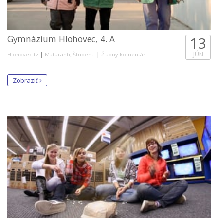
Gymnázium Hlohovec, 4. A
13
|
,
|
JÚN
Hlohovec.tv
Maturanti
Študenti
Žiadny komentár
Zobraziť