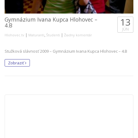
Gymnázium Ivana Kupca Hlohovec –
13
4.B
JÚN
|
,
|
Hlohovec.tv
Maturanti
Študenti
Žiadny komentár
Stužková slávnosť 2009 – Gymnázium Ivana Kupca Hlohovec – 4.B
Zobraziť