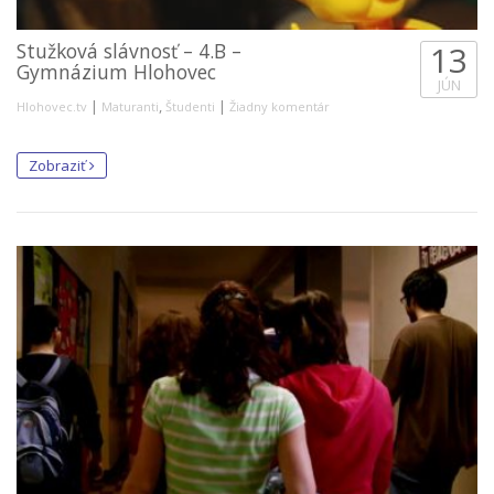
Stužková slávnosť – 4.B –
13
Gymnázium Hlohovec
JÚN
|
,
|
Hlohovec.tv
Maturanti
Študenti
Žiadny komentár
Zobraziť